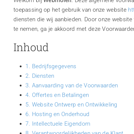
Welkom bij
Webmolen
. Deze algemene voorwaa
Contact
toepassing op het gebruik van onze website
ht
diensten die wij aanbieden. Door onze website t
te nemen, ga je akkoord met deze Voorwaarde
Inhoud
1. Bedrijfsgegevens
2. Diensten
3. Aanvaarding van de Voorwaarden
4. Offertes en Betalingen
5. Website Ontwerp en Ontwikkeling
6. Hosting en Onderhoud
7. Intellectuele Eigendom
8. Verantwoordelijkheden van de Klant