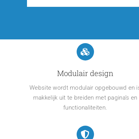
Modulair design
Website wordt modulair opgebouwd en i
makkelijk uit te breiden met pagina’s en
functionaliteiten.