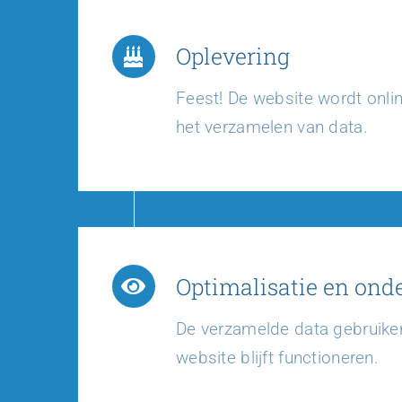
Oplevering
Feest! De website wordt onli
het verzamelen van data.
Optimalisatie en ond
De verzamelde data gebruike
website blijft functioneren.