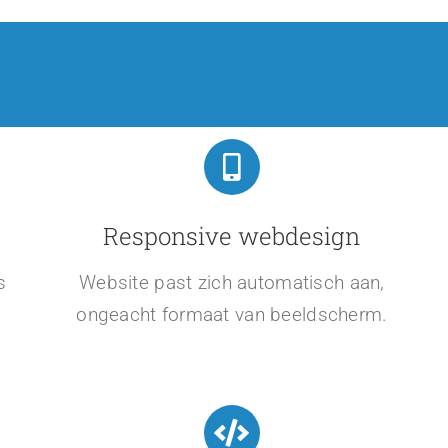
Responsive webdesign
s
Website past zich automatisch aan,
ongeacht formaat van beeldscherm.