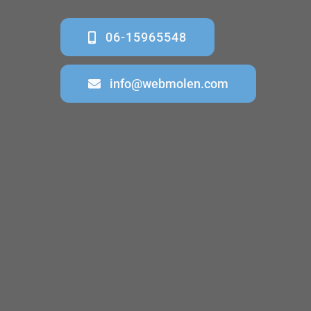
06-15965548
info@webmolen.com